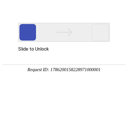
您的位置： 主页
产品中心
防腐罗茨风机
不锈钢三
叶罗茨风机GZBSR250A
产品分类