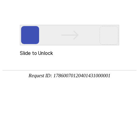
您的位置：主页
新闻中心
行业新闻
三叶罗茨风机使用需要考虑安防和保
护
2022年02月15日
|
阅读次数：1899
现在
三叶罗茨风机
越来越受欢迎，结构简单，制造方便。三叶罗茨
风机适用于低压气体输送和增压，也可用作真空泵。特别是在工厂
作业中特别普遍，大多用于输送空气，也可用于输送气体、氢气、