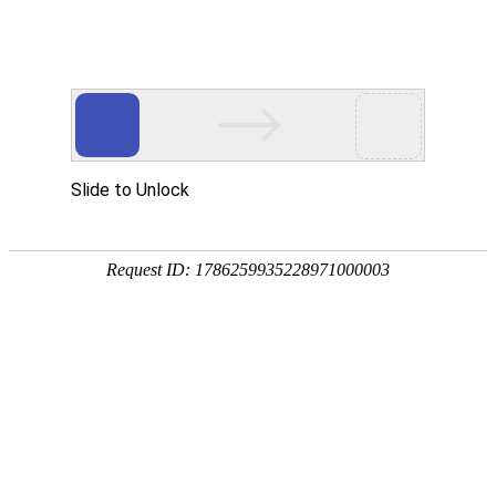
您的位置：主页
新闻中心
行业新闻
启动三叶罗茨风机时出现放空的原因
2022年02月23日
|
阅读次数：2101
三叶罗茨风机
经济耐用，无需润滑，使用寿命长，动平衡性好。一
周内有六次吸排过程，容积效率高。本实用新型结构简单，使用维
护方便，无内部润滑，输送介质无油。三叶罗茨风机启动时放空的
原因有多种，需要逐一检查。